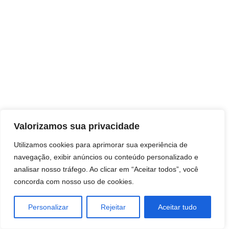
Direitos autorais © 2026 Pai Ricardo
Valorizamos sua privacidade
Consultas e trabalhos espirituais
Utilizamos cookies para aprimorar sua experiência de
navegação, exibir anúncios ou conteúdo personalizado e
Brasil - Santa Catarina - São José
analisar nosso tráfego. Ao clicar em “Aceitar todos”, você
concorda com nosso uso de cookies.
Personalizar
Rejeitar
Aceitar tudo