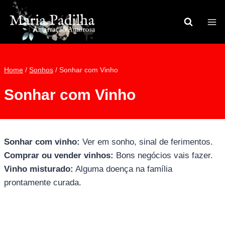
Pular
para
o
Conteúdo
Home
/
Sonhos
/
Sonhar com Vinho
Sonhar com Vinho
Sonhar com vinho:
Ver em sonho, sinal de ferimentos.
Comprar ou vender vinhos:
Bons negócios vais fazer.
Vinho misturado:
Alguma doença na família
prontamente curada.