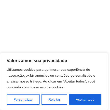
Direitos autorais © 2026 Pai Ricardo
Valorizamos sua privacidade
Consultas e trabalhos espirituais
Utilizamos cookies para aprimorar sua experiência de
navegação, exibir anúncios ou conteúdo personalizado e
Brasil - Santa Catarina - São José
analisar nosso tráfego. Ao clicar em “Aceitar todos”, você
concorda com nosso uso de cookies.
Personalizar
Rejeitar
Aceitar tudo