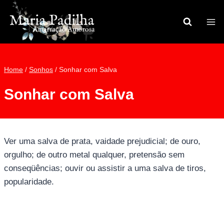
Pular
para
o
Conteúdo
Home
/
Sonhos
/
Sonhar com Salva
Sonhar com Salva
Ver uma salva de prata, vaidade prejudicial; de ouro,
orgulho; de outro metal qualquer, pretensão sem
conseqüências; ouvir ou assistir a uma salva de tiros,
popularidade.