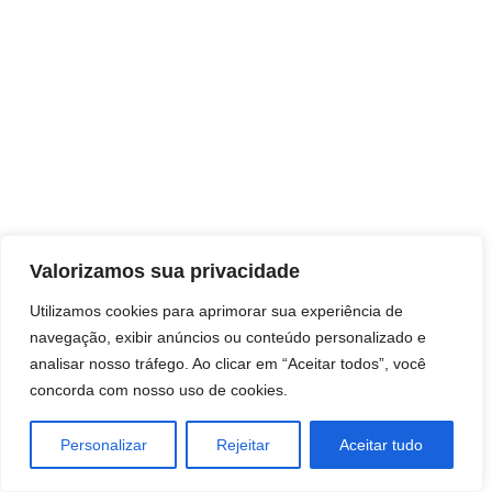
Direitos autorais © 2026 Pai Ricardo
Valorizamos sua privacidade
Consultas e trabalhos espirituais
Utilizamos cookies para aprimorar sua experiência de
navegação, exibir anúncios ou conteúdo personalizado e
Brasil - Santa Catarina - São José
analisar nosso tráfego. Ao clicar em “Aceitar todos”, você
concorda com nosso uso de cookies.
Personalizar
Rejeitar
Aceitar tudo