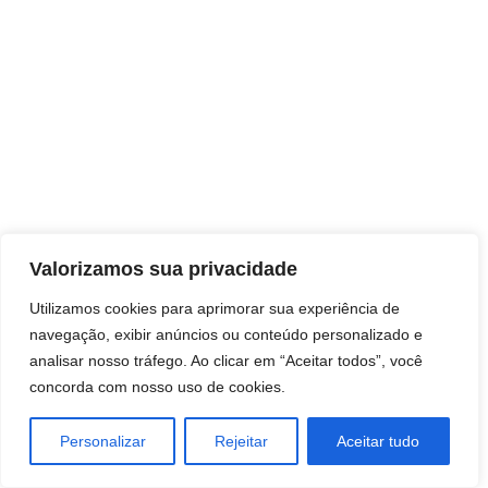
Direitos autorais © 2026 Pai Ricardo
Valorizamos sua privacidade
Consultas e trabalhos espirituais
Utilizamos cookies para aprimorar sua experiência de
navegação, exibir anúncios ou conteúdo personalizado e
Brasil - Santa Catarina - São José
analisar nosso tráfego. Ao clicar em “Aceitar todos”, você
concorda com nosso uso de cookies.
Personalizar
Rejeitar
Aceitar tudo