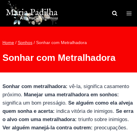
Pular
para
o
Conteúdo
Home
/
Sonhos
/
Sonhar com Metralhadora
Sonhar com Metralhadora
Sonhar com metralhadora:
vê-la, significa casamento
próximo.
Manejar uma metralhadora em sonhos:
significa um bom presságio.
Se alguém como ela alveja
quem sonha e acerta:
indica vitória de inimigos.
Se erra
o alvo com uma metralhadora:
triunfo sobre inimigos.
Ver alguém manejá-la contra outrem:
preocupações.