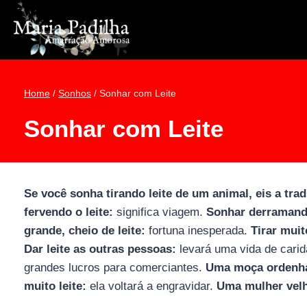
Pular
para
o
Conteúdo
Home
/
Sonhos
/
Sonhar com Leite
Sonhar com Leite
Se você sonha tirando leite de um animal, eis a tra
fervendo o leite:
significa viagem.
Sonhar derramando
grande, cheio de leite:
fortuna inesperada.
Tirar muit
Dar leite as outras pessoas:
levará uma vida de cari
grandes lucros para comerciantes.
Uma moça ordenh
muito leite:
ela voltará a engravidar.
Uma mulher velh