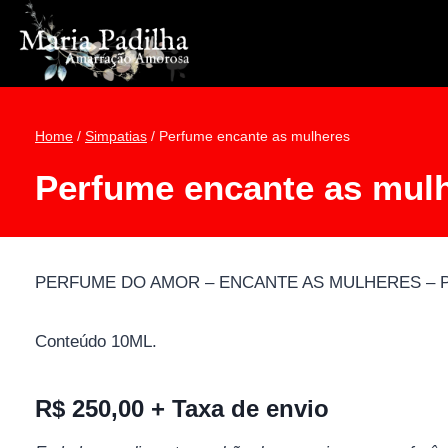
Pular
para
o
Conteúdo
Home
/
Simpatias
/
Perfume encante as mulheres
Perfume encante as mul
PERFUME DO AMOR – ENCANTE AS MULHERES – Perfume 
Conteúdo 10ML.
R$ 250,00 + Taxa de envio